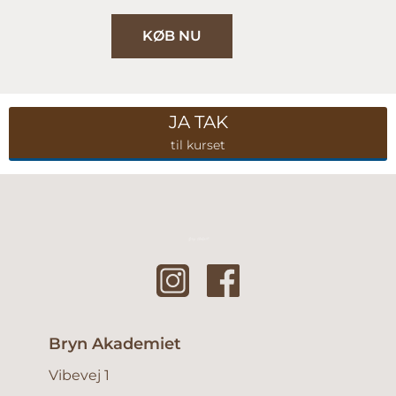
KØB NU
JA TAK
til kurset
Bryn Akademiet
Vibevej 1