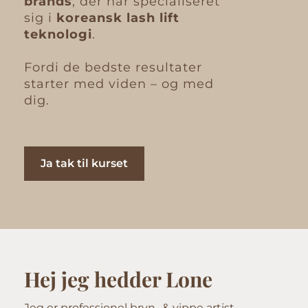
brands
, der har specialiseret
sig i
koreansk lash lift
teknologi
.
Fordi de bedste resultater
starter med viden – og med
dig.
Ja tak til kurset
Hej jeg hedder Lone
Jeg er professionel bryn- & vippe artist,